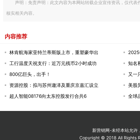
声明：免责声明：此文内容为本网站转载企业宣传资讯，仅代表
核实相关内容。
内容推荐
林肯航海家亚特兰蒂斯版上市，重塑豪华出
20
工行温度天祝支行：近万元残币2小时成功
知名
800亿巨头，出手！
又一
资源控股：拟与苏州遨泽及重庆京嘉汇设立
美股异
超人智能08176向太东控股发行合共6
全球
新营销网-未经本站允许，禁
Copyright © 2018 All Ri